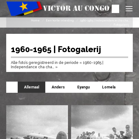
Search:
Je bent hier:
Home
Een korte inleiding
1960-1965 | Independance cha cha…
Fotogalerij
1960-1965 | Fotogalerij
Alle foto’s geregistreerd in de periode « 1960-1965 |
Independance cha cha… »
Allemaal
Anders
Eyangu
Lomela