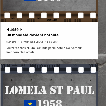
-| 1959 |-
Un mondélé devient notable
1955-1959
Par
Michel de Caluwé
1 mai 2017
Victor reconnu Nkumi-Okunda par le cercle Gouverneur
Peigneux de Lomela.