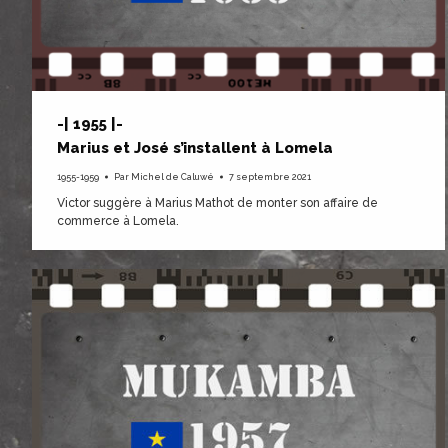
-| 1955 |-
Marius et José s’installent à Lomela
1955-1959
Par
Michel de Caluwé
7 septembre 2021
Victor suggère à Marius Mathot de monter son affaire de
commerce à Lomela.