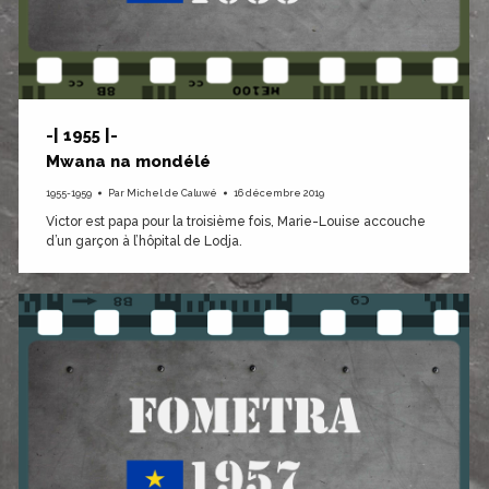
-| 1955 |-
Mwana na mondélé
1955-1959
Par
Michel de Caluwé
16 décembre 2019
Victor est papa pour la troisième fois, Marie-Louise accouche
d’un garçon à l’hôpital de Lodja.