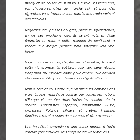
manquez de nourriture, si on vous a volé vos vêtements,
vos chaussures, allez au marché noir et pour des
cigarettes vous trouverez tout auprès des trafiquants et
des receleurs.
Regardez ces pauvres bougres, presque squelettiques,
un de ces prochains jours ils seront victimes d’une
épuration et malgré cette menace ils continuent à
vendre leur maigre pitance pour satisfaire leur vice,
fumer.
Voyez tous ces autres, de plus grand nombre, ils vivent
cette vie animale, ils subissent leur sort sans révolte,
incapable du moindre effort pour rendre leur calvaire
plus supportable, pour retrouver leur dignité d’homme.
Mais à côté de tous ceux-là j’ai vu quelques hommes, des
vrais. Equipe magnifique fournie par toutes les nations
d’Europe et recrutée dans toutes les couches de la
société. Anarchistes Espagnol, communiste Russe,
professeur Polonais, officiers et prêtres Français,
fonctionnaires et ouvriers de chez nous et d’autre encore.
Une honnêteté scrupuleuse, une valeur morale à toute
épreuve font d’eux les vrais chefs de ces lieux maudits.