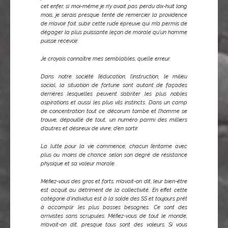
cet enfer, si moi-même je n’y avait pas perdu dix-huit long
mois, je serais presque tenté de remercier la providence
de m’avoir fait subir cette rude épreuve qui m’a permis de
dégager la plus puissante leçon de morale qu’un homme
puisse recevoir.
Je croyais connaître mes semblables, quelle erreur.
Dans notre société l’éducation, l’instruction, le milieu
social, la situation de fortune sont autant de façades
derrières lesquelles peuvent s’abriter les plus nobles
aspirations et aussi les plus vils instincts. Dans un camp
de concentration tout ce décorum tombe et l’homme se
trouve, dépouillé de tout, un numéro parmi des milliers
d’autres et désireux de vivre, d’en sortir.
La lutte pour la vie commence, chacun l’entame avec
plus ou moins de chance selon son degré de résistance
physique et sa valeur morale.
Méfiez-vous des gros et forts, m’avait-on dit, leur bien-être
est acquit au détriment de la collectivité. En effet cette
catégorie d’individus est à la solde des SS et toujours prêt
à accomplir les plus basses besognes. Ce sont des
arrivistes sans scrupules. Méfiez-vous de tout le monde,
m’avait-on dit, presque tous sont des voleurs. Si vous