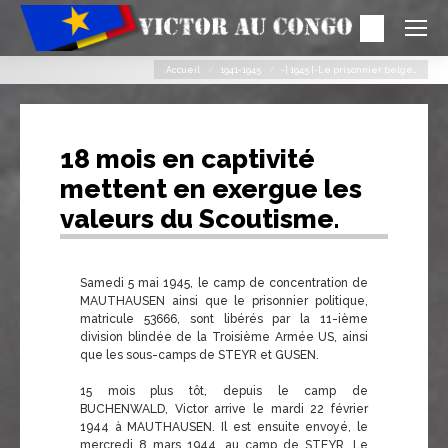
Search:
Vous êtes ici :
Accueil
1941-1945
-| 1945 |-Le prisonnier belge…
18 mois en captivité
mettent en exergue les
valeurs du Scoutisme.
Samedi 5 mai 1945, le camp de concentration de
MAUTHAUSEN ainsi que le prisonnier politique,
matricule 53666, sont libérés par la 11-ième
division blindée de la Troisième Armée US, ainsi
que les sous-camps de STEYR et GUSEN.
15 mois plus tôt, depuis le camp de
BUCHENWALD, Victor arrive le mardi 22 février
1944 à MAUTHAUSEN. Il est ensuite envoyé, le
mercredi 8 mars 1944, au camp de STEYR. Le