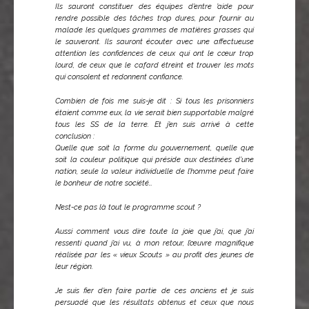
Ils sauront constituer des équipes d’entre ’aide pour
rendre possible des tâches trop dures, pour fournir au
malade les quelques grammes de matières grasses qui
le sauveront. Ils sauront écouter avec une affectueuse
attention les confidences de ceux qui ont le cœur trop
lourd, de ceux que le cafard étreint et trouver les mots
qui consolent et redonnent confiance.
Combien de fois me suis-je dit : Si tous les prisonniers
étaient comme eux, la vie serait bien supportable malgré
tous les SS de la terre. Et j’en suis arrivé à cette
conclusion :
Quelle que soit la forme du gouvernement, quelle que
soit la couleur politique qui préside aux destinées d’une
nation, seule la valeur individuelle de l’homme peut faire
le bonheur de notre société…
N’est-ce pas là tout le programme scout ?
Aussi comment vous dire toute la joie que j’ai, que j’ai
ressenti quand j’ai vu, à mon retour, l’œuvre magnifique
réalisée par les « vieux Scouts » au profit des jeunes de
leur région.
Je suis fier d’en faire partie de ces anciens et je suis
persuadé que les résultats obtenus et ceux que nous