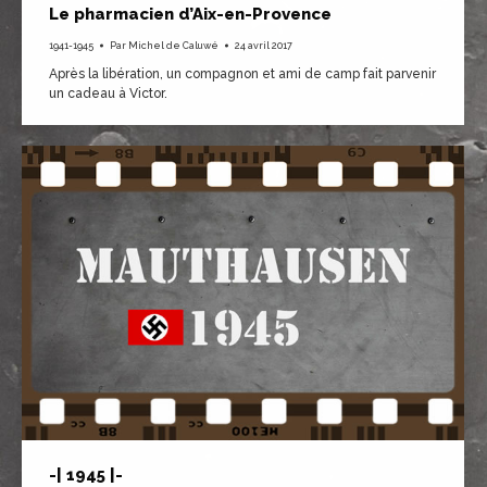
Le pharmacien d’Aix-en-Provence
1941-1945
Par
Michel de Caluwé
24 avril 2017
Après la libération, un compagnon et ami de camp fait parvenir
un cadeau à Victor.
-| 1945 |-