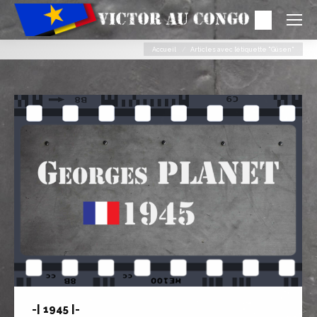
Search:
Vous êtes ici :
Accueil
Articles avec l’étiquette "Güsen"
-| 1945 |-