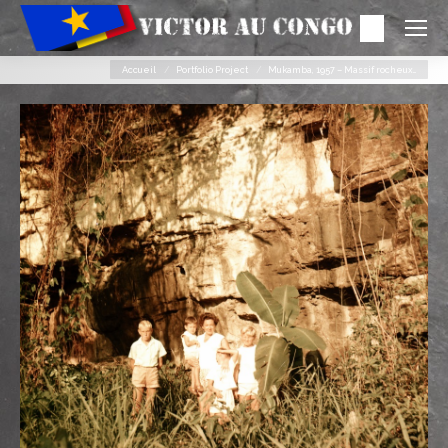
Search:
Vous êtes ici :
Accueil
Portfolio Project
Mukamba, 1957 – Massif rocheux…