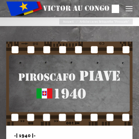
Search:
Vous êtes ici :
Accueil
Articles avec l’étiquette "Piroscafo"
-| 1940 |-